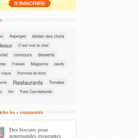
s
Asperges
Atelier des chefs
au
deaux
C'est moi le chef
olat
concours
desserts
gras
Magazine
oeufs
Fraises
-nique
Pommes de terre
Restaurants
Tomates
serie
o
Yves Camdeborde
Vin
icles les + commentés
Des biscuits pour
gourmandes exigeantes