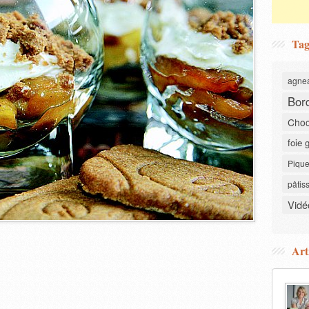
Tag
agne
Bor
Choc
foie 
Pique
pâtis
Vidé
Art