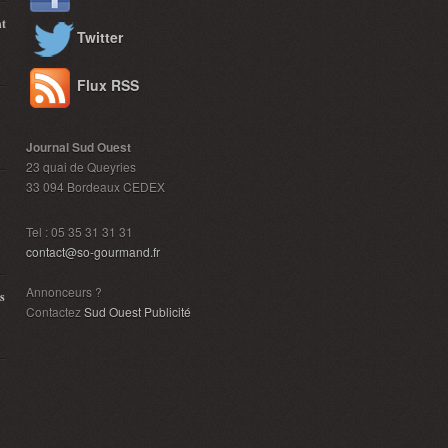
nt
Twitter
Flux RSS
Journal Sud Ouest
23 quai de Queyries
33 094 Bordeaux CEDEX
Tel : 05 35 31 31 31
contact@so-gourmand.fr
Annonceurs ?
s
Contactez
Sud Ouest Publicité