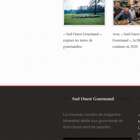
« Sud Ouest Gourmand »
Avec « Sud Ouest
explore les terres de
Gourmand », la fê
gourmandise
continue en 2020
Sud Ouest Gourmand
Le nouveau numéro du magazine
«
trimestriel dédié aux gourmands du
t
Sud-Ouest vient de paraître!
L
L