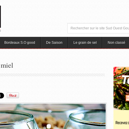
Bordeaux S.O good
De Saison
Le grain de sel
Non classé
 miel