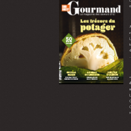
e
A
c
L
k
4
«
d
G
C
r