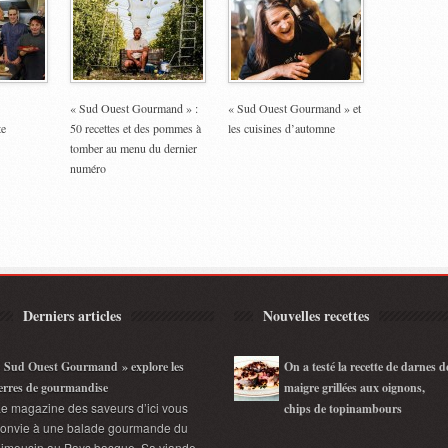
« Sud Ouest Gourmand » :
« Sud Ouest Gourmand » et
te
50 recettes et des pommes à
les cuisines d’automne
tomber au menu du dernier
numéro
Derniers articles
Nouvelles recettes
 Sud Ouest Gourmand » explore les
On a testé la recette de darnes d
erres de gourmandise
maigre grillées aux oignons,
e magazine des saveurs d’ici vous
chips de topinambours
convie à une balade gourmande du
imousin au Pays basque. Sa viande