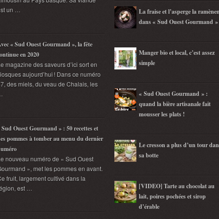
st un …
La fraise et l’asperge la ramène
dans « Sud Ouest Gourmand »
vec « Sud Ouest Gourmand », la fête
Manger bio et local, c’est assez
ontinue en 2020
simple
e magazine des saveurs d’ici sort en
iosques aujourd’hui ! Dans ce numéro
7, des miels, du veau de Chalais, les
…
« Sud Ouest Gourmand » :
quand la bière artisanale fait
mousser les plats !
 Sud Ouest Gourmand » : 50 recettes et
es pommes à tomber au menu du dernier
Le cresson a plus d’un tour dan
numéro
sa botte
Le nouveau numéro de « Sud Ouest
ourmand », met les pommes en avant.
e fruit, largement cultivé dans la
[VIDEO] Tarte au chocolat au
égion, est …
lait, poires pochées et sirop
d’érable