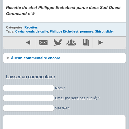
Recette du chef Philippe Etchebest parue dans Sud Ouest
Gourmand n°9
Catégories:
Recettes
Tags:
Caviar
,
oeufs de caille
,
Philippe Etchebest
,
pommes
,
Shiso
,
slider
Aucun commentaire encore
Laisser un commentaire
Nom *
Email (ne sera pas publié) *
Site Web