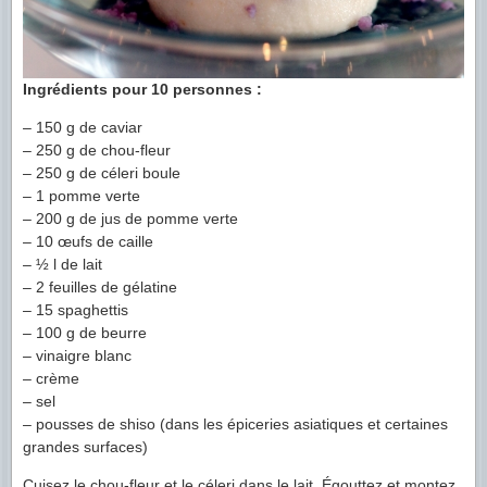
Ingrédients pour 10 personnes :
– 150 g de caviar
– 250 g de chou-fleur
– 250 g de céleri boule
– 1 pomme verte
– 200 g de jus de pomme verte
– 10 œufs de caille
– ½ l de lait
– 2 feuilles de gélatine
– 15 spaghettis
– 100 g de beurre
– vinaigre blanc
– crème
– sel
– pousses de shiso (dans les épiceries asiatiques et certaines
grandes surfaces)
Cuisez le chou-fleur et le céleri dans le lait. Égouttez et montez