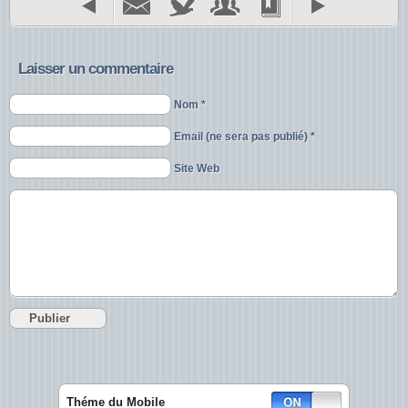
Laisser un commentaire
Nom *
Email (ne sera pas publié) *
Site Web
Théme du Mobile