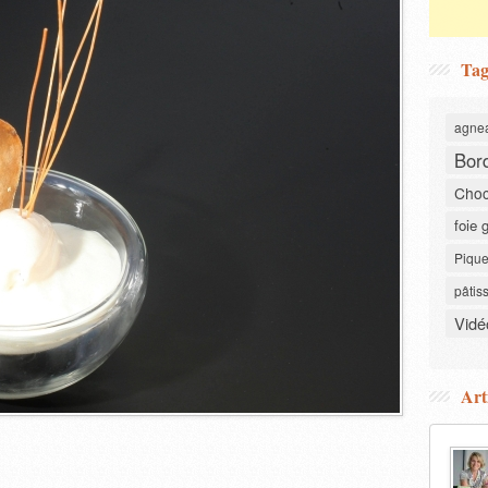
Tag
agne
Bor
Choc
foie 
Pique
pâtis
Vidé
Art