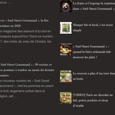
st un …
La fraise et l’asperge la ramène
dans « Sud Ouest Gourmand »
vec « Sud Ouest Gourmand », la fête
Manger bio et local, c’est assez
ontinue en 2020
simple
e magazine des saveurs d’ici sort en
iosques aujourd’hui ! Dans ce numéro
7, des miels, du veau de Chalais, les
…
« Sud Ouest Gourmand » :
quand la bière artisanale fait
mousser les plats !
 Sud Ouest Gourmand » : 50 recettes et
es pommes à tomber au menu du dernier
Le cresson a plus d’un tour dan
numéro
sa botte
Le nouveau numéro de « Sud Ouest
ourmand », met les pommes en avant.
e fruit, largement cultivé dans la
[VIDEO] Tarte au chocolat au
égion, est …
lait, poires pochées et sirop
d’érable