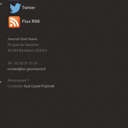
nt
Twitter
Flux RSS
Journal Sud Ouest
23 quai de Queyries
33 094 Bordeaux CEDEX
Tel : 05 35 31 31 31
contact@so-gourmand.fr
Annonceurs ?
s
Contactez
Sud Ouest Publicité