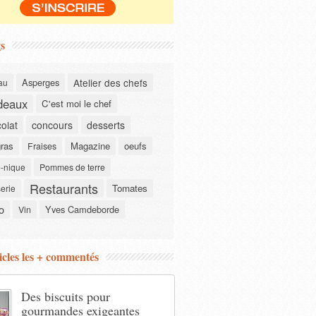
s
Asperges
Atelier des chefs
au
deaux
C'est moi le chef
olat
concours
desserts
gras
Magazine
oeufs
Fraises
-nique
Pommes de terre
Restaurants
Tomates
serie
o
Yves Camdeborde
Vin
icles les + commentés
Des biscuits pour
gourmandes exigeantes