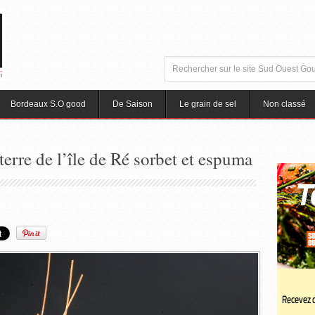
Bordeaux S.O good
De Saison
Le grain de sel
Non classé
rre de l’île de Ré sorbet et espuma