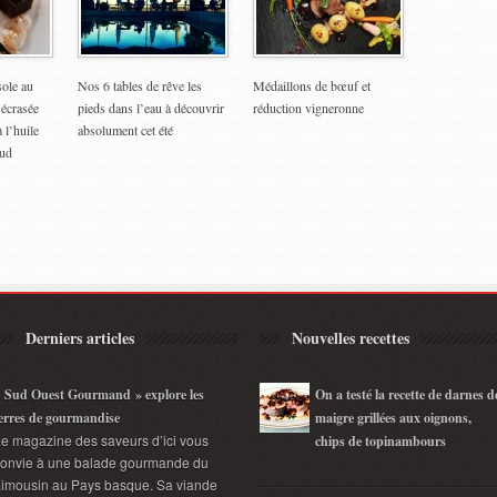
sole au
Nos 6 tables de rêve les
Médaillons de bœuf et
 écrasée
pieds dans l’eau à découvrir
réduction vigneronne
 l’huile
absolument cet été
aud
Derniers articles
Nouvelles recettes
 Sud Ouest Gourmand » explore les
On a testé la recette de darnes d
erres de gourmandise
maigre grillées aux oignons,
e magazine des saveurs d’ici vous
chips de topinambours
convie à une balade gourmande du
imousin au Pays basque. Sa viande