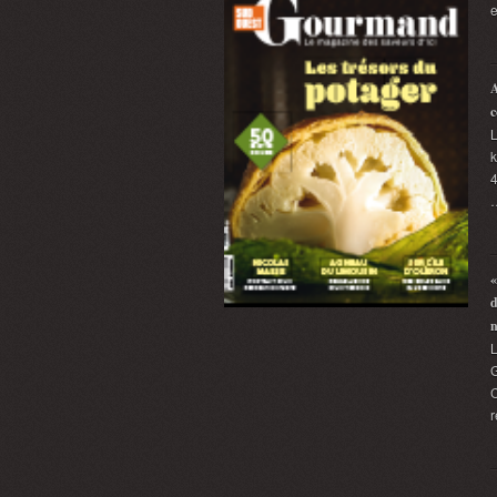
e
A
c
L
k
4
«
d
G
C
r