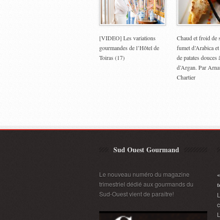
[VIDEO] Les variations
Chaud et froid de 
gourmandes de l’Hôtel de
fumet d’Arabica et
Toiras (17)
de patates douces à
d’Argan. Par Arn
Chartier
Sud Ouest Gourmand
Le nouveau numéro du magazine
«
trimestriel dédié aux gourmands du
t
Sud-Ouest vient de paraître!
L
L