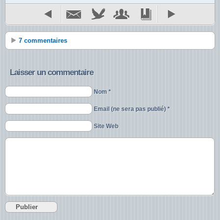
7 commentaires
Laisser un commentaire
Nom *
Email (ne sera pas publié) *
Site Web