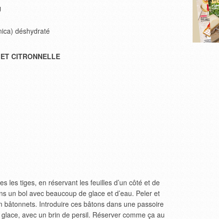
U
nica) déshydraté
 ET CITRONNELLE
s les tiges, en réservant les feuilles d’un côté et de
 dans un bol avec beaucoup de glace et d’eau. Peler et
 en bâtonnets. Introduire ces bâtons dans une passoire
a glace, avec un brin de persil. Réserver comme ça au