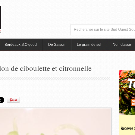
Bordeaux S.O good
De Saison
Le grain de sel
Non classé
on de ciboulette et citronnelle