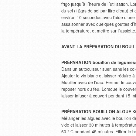
frigo jusqu´à l´heure de l´utilisation.
du sel (12grs de sel par litre d’eau) et
environ 10 secondes avec l’aide d’une 
assaisonner avec quelques gouttes d’hu
la température, et mettre sur l´assiette
AVANT LA PRÉPARATION DU BOUIL
PRÉPARATION bouillon de légumes
Dans un autocuiseur suer, sans les co
Ajouter le vin blanc et laisser réduire à
Mouiller avec de l’eau. Fermer le couver
reposer hors du feu. Lorsque le couvercl
laisser infuser à couvert pendant 15 minu
PRÉPARATION BOUILLON ALGUE K
Mélanger les algues avec le bouillon 
vide et laisser 30 minutes à températ
60 ° C pendant 45 minutes. Filtrer le b