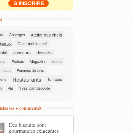
s
Asperges
Atelier des chefs
au
deaux
C'est moi le chef
olat
concours
desserts
gras
Magazine
oeufs
Fraises
-nique
Pommes de terre
Restaurants
Tomates
serie
o
Yves Camdeborde
Vin
icles les + commentés
Des biscuits pour
gourmandes exigeantes