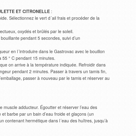
ULETTE ET CITRONELLE
:
ide. Sélectionnez le vert d´ail frais et procéder de la
ectueux, oxydés et brûlés par le soleil.
au bouillante pendant 5 secondes, suivi d’un
ngueur en l´introduire dans le Gastrovac avec le bouillon
 à 55 ° C pendant 15 minutes.
e on arrive à la température indiquée. Refroidir dans
angeur pendant 2 minutes. Passer à travers un tamis fin,
 l’emballage, passer à nouveau par le tamis et réserver au
t le muscle adducteur. Égoutter et réserver l’eau des
 et barbe par un bain d’eau froide et glaçons (un
un contenant hermétique dans l´eau des huîtres, jusqu’à