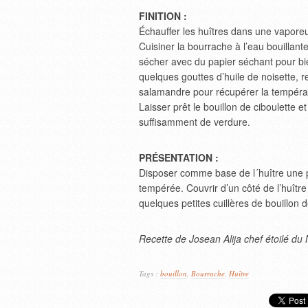
FINITION :
Échauffer les huîtres dans une vapore
Cuisiner la bourrache à l’eau bouillan
sécher avec du papier séchant pour bie
quelques gouttes d’huile de noisette, re
salamandre pour récupérer la tempéra
Laisser prêt le bouillon de ciboulette et
suffisamment de verdure.
PRÉSENTATION :
Disposer comme base de l´huître une pet
tempérée. Couvrir d’un côté de l’huîtr
quelques petites cuillères de bouillon de
Recette de Josean Alija chef étoilé d
Tags :
bouillon
,
Bourrache
,
Huître