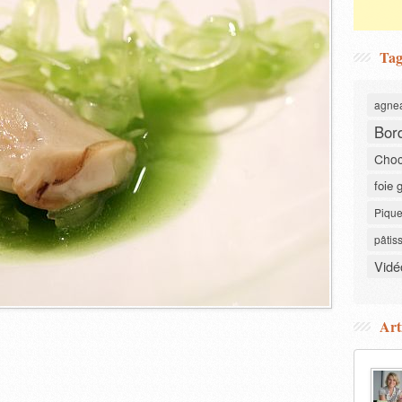
Tag
agne
Bor
Choc
foie 
Pique
pâtis
Vidé
Art