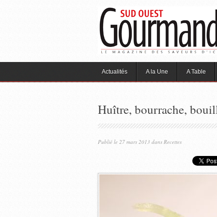
Actualités
A la Une
A Table
Huître, bourrache, bouill
Publié le 27 mars 2013 dans
Recettes