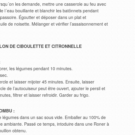
 Lorsqu´on les demande, mettre une casserole au feu avec
 de l´eau bouillante et blanchir les batônnets pendant
passoire. Égoutter et déposer dans un plat et
ile de noisette. Mélanger et vérifier l’assaisonnement et
.
LON DE CIBOULETTE ET CITRONNELLE
:
lorer, les légumes pendant 10 minutes.
 sec.
cle et laisser mijoter 45 minutes. Ensuite, laisser
e de l’autocuiseur peut être ouvert, ajouter le persil et
tes, filtrer et laisser refroidir. Garder au frigo.
OMBU :
de légumes dans un sac sous vide. Emballer au 100% de
ure ambiante. Passé ce temps, intoduire dans une Roner à
ouillon obtenu.