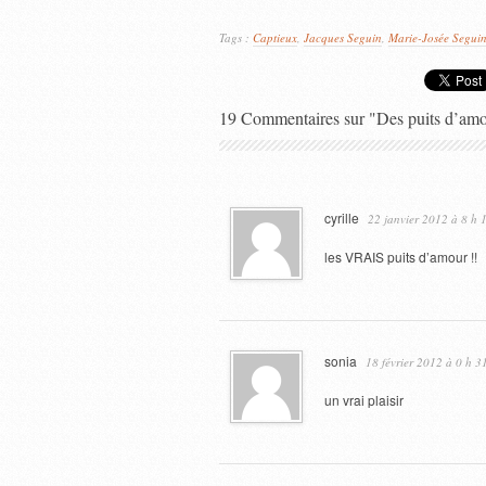
Tags :
Captieux
,
Jacques Seguin
,
Marie-Josée Segui
19 Commentaires sur "Des puits d’amou
cyrille
22 janvier 2012 à 8 h 
les VRAIS puits d’amour !!
sonia
18 février 2012 à 0 h 3
un vrai plaisir