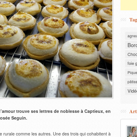
Tag
agne
Bor
Choc
foie 
Pique
pâtis
Vidé
Art
 d’amour trouve ses lettres de noblesse à Captieux, en
Josée Seguin.
ie rurale comme les autres. Une des trois qui cohabitent à