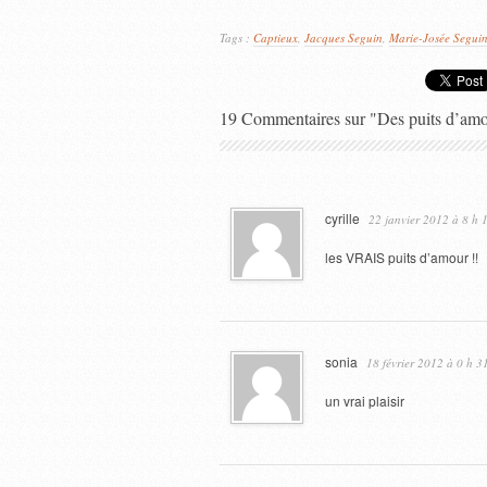
Tags :
Captieux
,
Jacques Seguin
,
Marie-Josée Segui
19 Commentaires sur "Des puits d’amou
cyrille
22 janvier 2012 à 8 h 
les VRAIS puits d’amour !!
sonia
18 février 2012 à 0 h 3
un vrai plaisir