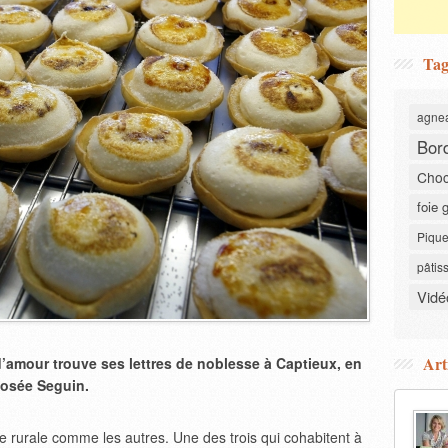
Tag
agne
Bor
Choc
foie 
Pique
pâtis
Vidé
Art
 d’amour trouve ses lettres de noblesse à Captieux, en
Josée Seguin.
ie rurale comme les autres. Une des trois qui cohabitent à