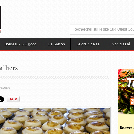
Bordeaux S.O good
De Saison
Le grain de sel
Non classé
lliers
ntaires