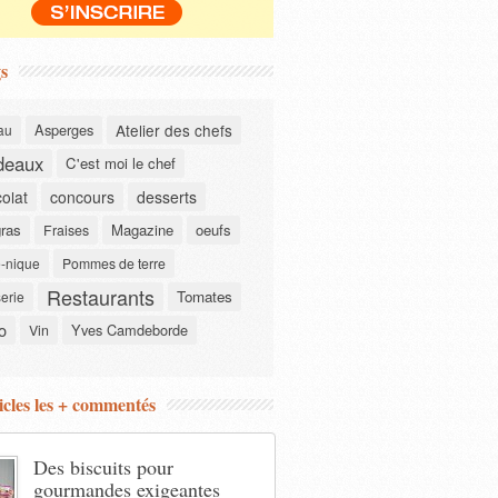
s
Asperges
Atelier des chefs
au
deaux
C'est moi le chef
olat
concours
desserts
gras
Magazine
oeufs
Fraises
-nique
Pommes de terre
Restaurants
Tomates
serie
o
Yves Camdeborde
Vin
icles les + commentés
Des biscuits pour
gourmandes exigeantes