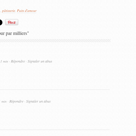
n
,
pâtisserie
,
Puits d'amour
r par milliers"
Répondre
Signaler un abus
11 min ·
·
Répondre
Signaler un abus
1 min ·
·