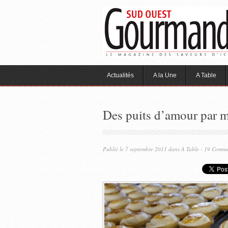
Actualités
A la Une
A Table
Des puits d’amour par mi
Publié le 7 septembre 2011 dans
A Table
- 19 Comme