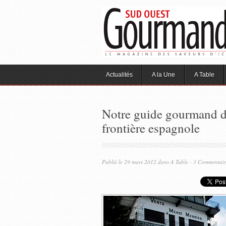
Actualités
A la Une
A Table
Notre guide gourmand de
frontière espagnole
Publié le 29 mars 2012 dans
A Table
- 3 Commentair