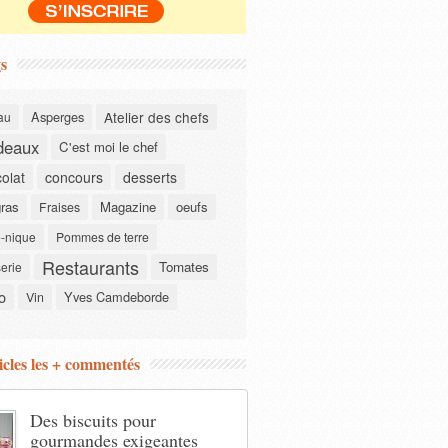
s
Asperges
Atelier des chefs
au
deaux
C'est moi le chef
olat
concours
desserts
gras
Magazine
oeufs
Fraises
-nique
Pommes de terre
Restaurants
Tomates
serie
o
Yves Camdeborde
Vin
icles les + commentés
Des biscuits pour
gourmandes exigeantes