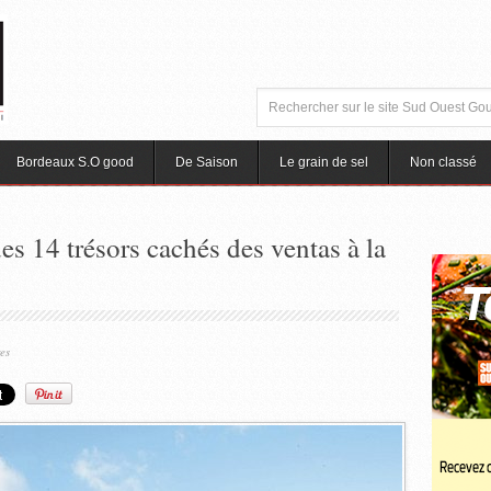
Bordeaux S.O good
De Saison
Le grain de sel
Non classé
s 14 trésors cachés des ventas à la
es