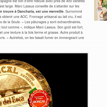
Espagne est loin d’être ridicule avec près de 400 variétés
est large. Marc Lassus conseille de s’attarder sur les
n trouve à Dancharia, est une merveille
. Surnommé
 à obtenir une AOC. Fromage artisanal au lait cru, il est
s de la Soule. « Les pâturages y sont extraordinaires,
st tout comme », indique Marc Lassus. Son goût est fort,
t une texture à la fois ferme et grasse. Autre produit à
re. « Autrefois, on les faisait fumer en immergeant une