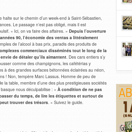
e halte sur le chemin d’un week-end à Saint-Sébastien,
acances. Le passage n’est pas obligé, mais il est
if. « Ici, on va faire des affaires. »
Depuis l’ouverture
années 90, l’économie des ventas a littéralement
ples de l’alcool à bas prix, paradis des produits de
omplexes commerciaux disséminés tout le long de la
envie de détaler qu’ils aimantent
. Des cars entiers s’y
pousser comme des champignons, les cafétérias y
es à des grandes surfaces bétonnées éclairées au néon,
uyons ! Non, tempère Marc Lassus. Homme de peu de
 de la table, membre d’une des plus prestigieuses sociétés
 basque nous déculpabilise : «
À condition de ne pas
passer du temps, de lire les étiquettes et surtout de
peut trouver des trésors
. » Suivez le guide.