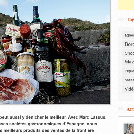
Tag
agne
Bor
Choc
foie 
Pique
pâtis
Vidé
Art
 peut aussi y dénicher le meilleur. Avec Marc Lassus,
euses sociétés gastronomiques d’Espagne, nous
meilleurs produits des ventas de la frontière