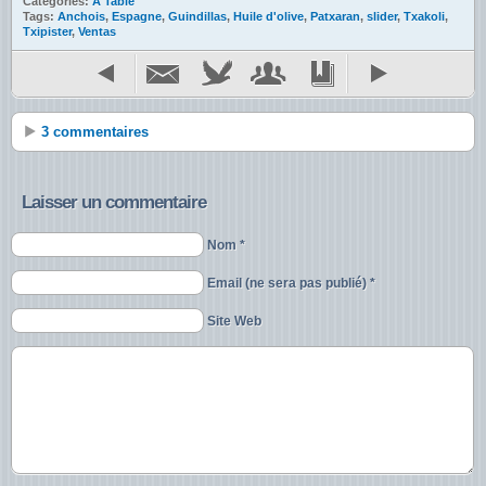
Catégories:
A Table
Tags:
Anchois
,
Espagne
,
Guindillas
,
Huile d'olive
,
Patxaran
,
slider
,
Txakoli
,
Txipister
,
Ventas
3 commentaires
Laisser un commentaire
Nom *
Email (ne sera pas publié) *
Site Web