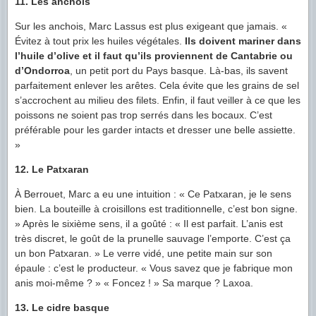
11. Les anchois
Sur les anchois, Marc Lassus est plus exigeant que jamais. «
Évitez à tout prix les huiles végétales.
Ils doivent mariner dans
l’huile d’olive et il faut qu’ils proviennent de Cantabrie ou
d’Ondorroa
, un petit port du Pays basque. Là-bas, ils savent
parfaitement enlever les arêtes. Cela évite que les grains de sel
s’accrochent au milieu des filets. Enfin, il faut veiller à ce que les
poissons ne soient pas trop serrés dans les bocaux. C’est
préférable pour les garder intacts et dresser une belle assiette.
»
12. Le Patxaran
À Berrouet, Marc a eu une intuition : « Ce Patxaran, je le sens
bien. La bouteille à croisillons est traditionnelle, c’est bon signe.
» Après le sixième sens, il a goûté : « Il est parfait. L’anis est
très discret, le goût de la prunelle sauvage l’emporte. C’est ça
un bon Patxaran. » Le verre vidé, une petite main sur son
épaule : c’est le producteur. « Vous savez que je fabrique mon
anis moi-même ? » « Foncez ! » Sa marque ? Laxoa.
13. Le cidre basque