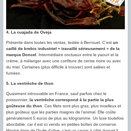
4. La cuajada de Oveja
Présente dans toutes les ventas, testée à Berrouet. C’est
un
caillé de brebis industriel « travaillé sérieusement » de la
marque Doncel
. Intermédiaire onctueux entre le yaourt et la
crème, à mélanger avec une confiture de cerise noire ou avec
du miel. Certaines (plus difficile à trouver) sont salées et
fumées.
5. La ventrèche de thon
Quasiment introuvable en France, sauf parfois chez le
poissonnier,
la ventrèche correspond à la partie la plus
goûteuse du thon
. Ces filets sont plus gras, plus moelleux et
plus goûteux que les parties maigres de l’animal. Elle coûte
généralement 5 euros de plus au kilogramme. Un luxe toutefois
abordable, car il est ici vendu en petites boîtes de conserve.
Mariné dans de l’huile d’olive, c’est un caviar à côté duquel il