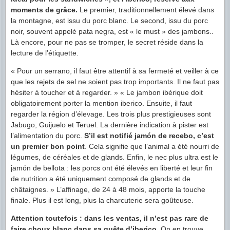
moments de grâce.
Le premier, traditionnellement élevé dans
la montagne, est issu du porc blanc. Le second, issu du porc
noir, souvent appelé pata negra, est « le must » des jambons..
Là encore, pour ne pas se tromper, le secret réside dans la
lecture de l’étiquette.
« Pour un serrano, il faut être attentif à sa fermeté et veiller à ce
que les rejets de sel ne soient pas trop importants. Il ne faut pas
hésiter à toucher et à regarder. » « Le jambon ibérique doit
obligatoirement porter la mention iberico. Ensuite, il faut
regarder la région d’élevage. Les trois plus prestigieuses sont
Jabugo, Guijuelo et Teruel. La dernière indication à pister est
l’alimentation du porc.
S’il est notifié jamón de recebo, c’est
un premier bon point
. Cela signifie que l’animal a été nourri de
légumes, de céréales et de glands. Enfin, le nec plus ultra est le
jamón de bellota : les porcs ont été élevés en liberté et leur fin
de nutrition a été uniquement composé de glands et de
châtaignes. » L’affinage, de 24 à 48 mois, apporte la touche
finale. Plus il est long, plus la charcuterie sera goûteuse.
Attention toutefois : dans les ventas, il n’est pas rare de
faire choux blanc dans sa quête d’iberico
. On en trouve