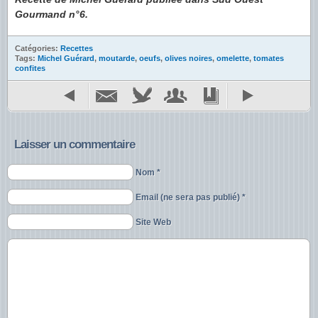
Gourmand n°6.
Catégories:
Recettes
Tags:
Michel Guérard
,
moutarde
,
oeufs
,
olives noires
,
omelette
,
tomates
confites
Laisser un commentaire
Nom *
Email (ne sera pas publié) *
Site Web