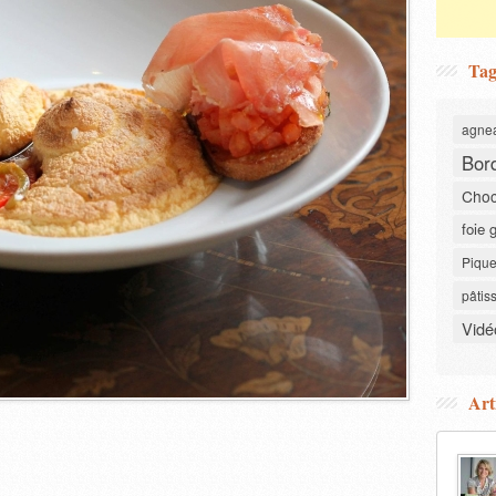
Tag
agne
Bor
Choc
foie 
Pique
pâtis
Vidé
Art