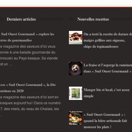
Derniers articles
Nouvelles recettes
 Sud Ouest Gourmand » explore les
On a testé la recette de darnes d
erres de gourmandise
maigre grillées aux oignons,
e magazine des saveurs d’ici vous
chips de topinambours
convie à une balade gourmande du
imousin au Pays basque. Sa viande
st un …
La fraise et l’asperge la ramène
dans « Sud Ouest Gourmand »
vec « Sud Ouest Gourmand », la fête
Manger bio et local, c’est assez
ontinue en 2020
simple
e magazine des saveurs d’ici sort en
iosques aujourd’hui ! Dans ce numéro
7, des miels, du veau de Chalais, les
…
« Sud Ouest Gourmand » :
quand la bière artisanale fait
mousser les plats !