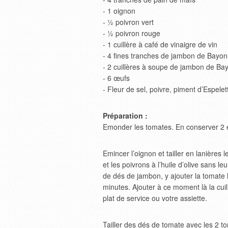
- 1 oignon
- ½ poivron vert
- ½ poivron rouge
- 1 cuillère à café de vinaigre de vin
- 4 fines tranches de jambon de Bayo
- 2 cuillères à soupe de jambon de B
- 6 œufs
- Fleur de sel, poivre, piment d’Espelett
Préparation :
Emonder les tomates. En conserver 2 en
Emincer l’oignon et tailler en lanières 
et les poivrons à l’huile d’olive sans l
de dés de jambon, y ajouter la tomate
minutes. Ajouter à ce moment là la cuil
plat de service ou votre assiette.
Tailler des dés de tomate avec les 2 t