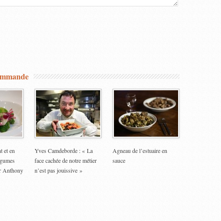
commande
t et en
Yves Camdeborde : « La
Agneau de l’estuaire en
légumes
face cachée de notre métier
sauce
ar Anthony
n’est pas jouissive »