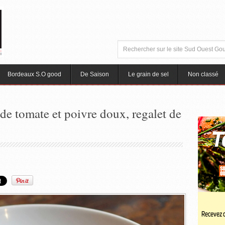
Bordeaux S.O good
De Saison
Le grain de sel
Non classé
 de tomate et poivre doux, regalet de