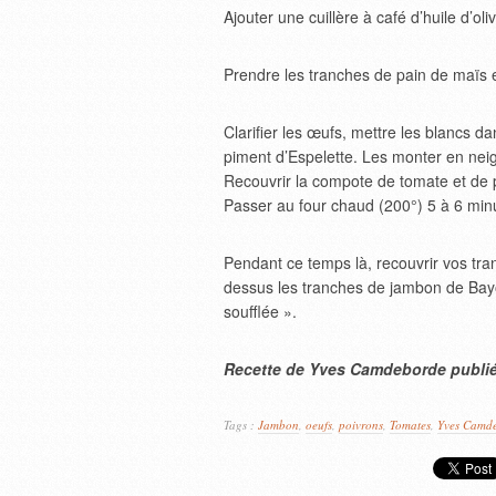
Ajouter une cuillère à café d’huile d’o
Prendre les tranches de pain de maïs et 
Clarifier les œufs, mettre les blancs d
piment d’Espelette. Les monter en neig
Recouvrir la compote de tomate et de po
Passer au four chaud (200°) 5 à 6 minu
Pendant ce temps là, recouvrir vos tr
dessus les tranches de jambon de Bay
soufflée ».
Recette de Yves Camdeborde publi
Tags :
Jambon
,
oeufs
,
poivrons
,
Tomates
,
Yves Camd