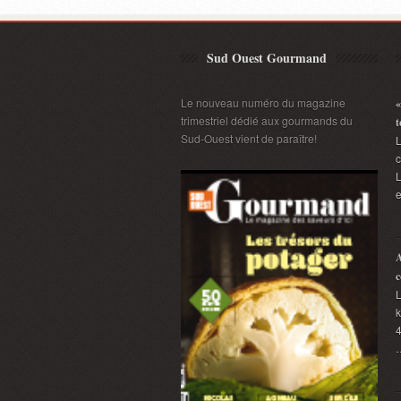
Sud Ouest Gourmand
Le nouveau numéro du magazine
«
trimestriel dédié aux gourmands du
t
Sud-Ouest vient de paraître!
L
L
e
A
c
L
k
4