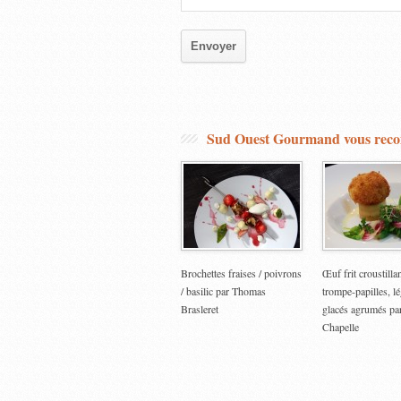
Sud Ouest Gourmand vous re
Brochettes fraises / poivrons
Œuf frit croustillan
/ basilic par Thomas
trompe-papilles, 
Brasleret
glacés agrumés p
Chapelle