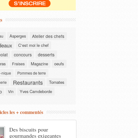
s
Asperges
Atelier des chefs
au
deaux
C'est moi le chef
olat
concours
desserts
gras
Magazine
oeufs
Fraises
-nique
Pommes de terre
Restaurants
Tomates
serie
o
Yves Camdeborde
Vin
icles les + commentés
Des biscuits pour
gourmandes exigeantes