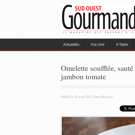
Actualités
A la Une
A Table
Omelette soufflée, sauté
jambon tomate
Publié le 29 avril 2011 dans
Recettes